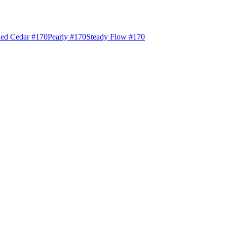
ed Cedar #170
Pearly #170
Steady Flow #170