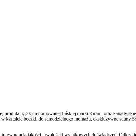
ej produkcji, jak i renomowanej fińskiej marki Kirami oraz kanadyjs
 w kształcie beczki, do samodzielnego montażu, ekskluzywne sauny Sc
g to gwarancja jakości, trwałości i wyjątkowych doświadczeń. Odkryj 