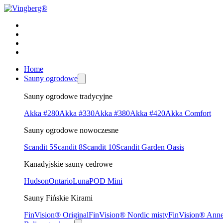
Home
Sauny ogrodowe
Sauny ogrodowe tradycyjne
Akka #280
Akka #330
Akka #380
Akka #420
Akka Comfort
Sauny ogrodowe nowoczesne
Scandit 5
Scandit 8
Scandit 10
Scandit Garden Oasis
Kanadyjskie sauny cedrowe
Hudson
Ontario
Luna
POD Mini
Sauny Fińskie Kirami
FinVision® Original
FinVision® Nordic misty
FinVision® Ann