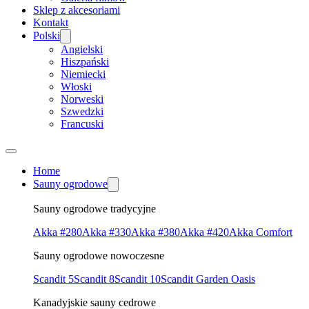
Sklep z akcesoriami
Kontakt
Polski
Angielski
Hiszpański
Niemiecki
Włoski
Norweski
Szwedzki
Francuski
Home
Sauny ogrodowe
Sauny ogrodowe tradycyjne
Akka #280
Akka #330
Akka #380
Akka #420
Akka Comfort
Sauny ogrodowe nowoczesne
Scandit 5
Scandit 8
Scandit 10
Scandit Garden Oasis
Kanadyjskie sauny cedrowe