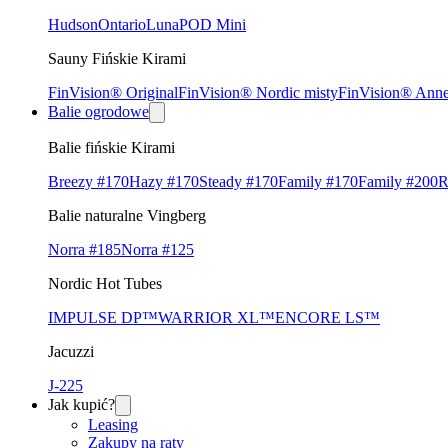
Hudson
Ontario
Luna
POD Mini
Sauny Fińskie Kirami
FinVision® Original
FinVision® Nordic misty
FinVision® Ann
Balie ogrodowe
Balie fińskie Kirami
Breezy #170
Hazy #170
Steady #170
Family #170
Family #200
R
Balie naturalne Vingberg
Norra #185
Norra #125
Nordic Hot Tubes
IMPULSE DP™
WARRIOR XL™
ENCORE LS™
Jacuzzi
J-225
Jak kupić?
Leasing
Zakupy na raty