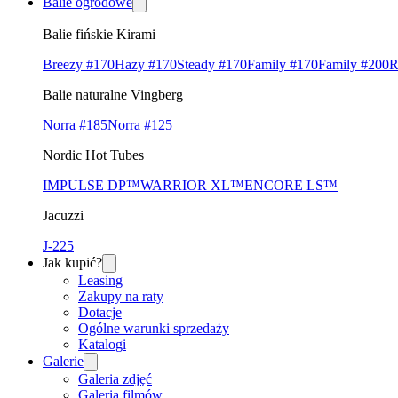
Balie ogrodowe
Balie fińskie Kirami
Breezy #170
Hazy #170
Steady #170
Family #170
Family #200
R
Balie naturalne Vingberg
Norra #185
Norra #125
Nordic Hot Tubes
IMPULSE DP™
WARRIOR XL™
ENCORE LS™
Jacuzzi
J-225
Jak kupić?
Leasing
Zakupy na raty
Dotacje
Ogólne warunki sprzedaży
Katalogi
Galerie
Galeria zdjęć
Galeria filmów