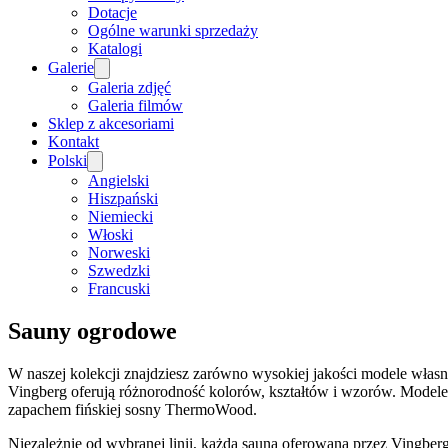
Dotacje
Ogólne warunki sprzedaży
Katalogi
Galerie
Galeria zdjęć
Galeria filmów
Sklep z akcesoriami
Kontakt
Polski
Angielski
Hiszpański
Niemiecki
Włoski
Norweski
Szwedzki
Francuski
Sauny ogrodowe
W naszej kolekcji znajdziesz zarówno wysokiej jakości modele własn
Vingberg oferują różnorodność kolorów, kształtów i wzorów. Modele
zapachem fińskiej sosny ThermoWood.
Niezależnie od wybranej linii, każda sauna oferowana przez Vingber