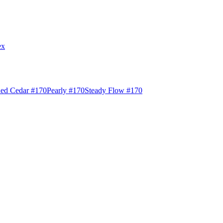
ex
ed Cedar #170
Pearly #170
Steady Flow #170