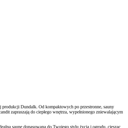
kiej produkcji Dundalk. Od kompaktowych po przestronne, sauny
andit zapraszają do ciepłego wnętrza, wypełnionego zniewalającym
idealną saunę dopasowaną do Twojego stylu życia i ogrodu, ciesząc